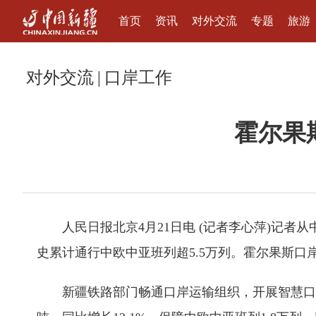
首页
资讯
对外交流
专题
旅游
对外交流
|
口岸工作
霍尔果
人民日报北京4月21日电 (记者李心萍)记
史累计通行中欧中亚班列超5.5万列。霍尔果斯口岸
新疆铁路部门畅通口岸运输组织，开展智慧口岸建