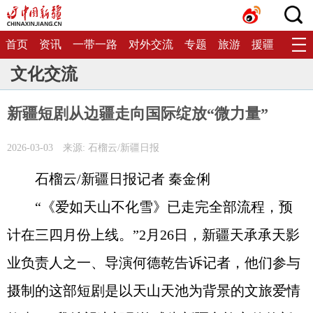
首页
资讯
一带一路
对外交流
专题
旅游
援疆
生态
文化交流
新疆短剧从边疆走向国际绽放“微力量”
2026-03-03
来源: 石榴云/新疆日报
石榴云/新疆日报记者 秦金俐
“《爱如天山不化雪》已走完全部流程，预
计在三四月份上线。”2月26日，新疆天承承天影
业负责人之一、导演何德乾告诉记者，他们参与
摄制的这部短剧是以天山天池为背景的文旅爱情