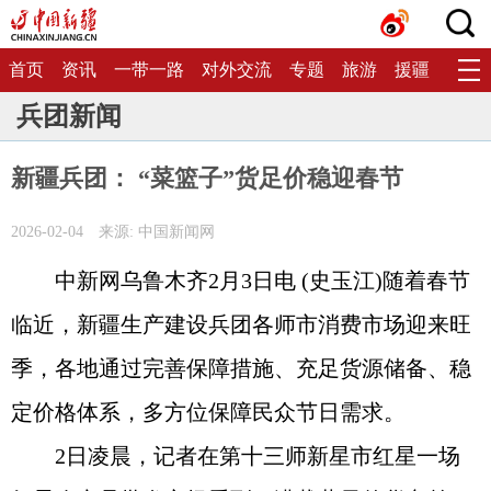
首页
资讯
一带一路
对外交流
专题
旅游
援疆
生态
兵团新闻
新疆兵团： “菜篮子”货足价稳迎春节
2026-02-04
来源: 中国新闻网
中新网乌鲁木齐2月3日电 (史玉江)随着春节
临近，新疆生产建设兵团各师市消费市场迎来旺
季，各地通过完善保障措施、充足货源储备、稳
定价格体系，多方位保障民众节日需求。
2日凌晨，记者在第十三师新星市红星一场