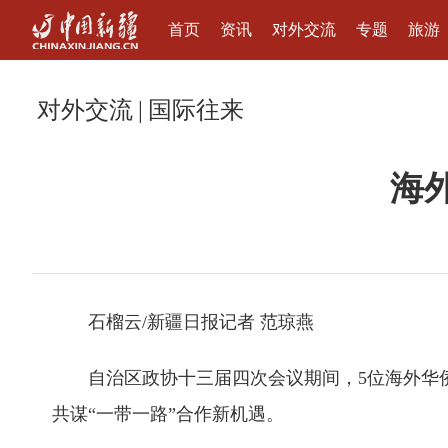
首页
资讯
对外交流
专题
旅游
对外交流
|
国际往来
海
石榴云/新疆日报记者 范琼燕
自治区政协十三届四次会议期间，5位海外华
共谋“一带一路”合作新机遇。