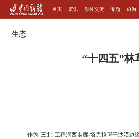
首页
资讯
对外交流
专题
旅游
生态
“十四五”林
作为“三北”工程河西走廊-塔克拉玛干沙漠