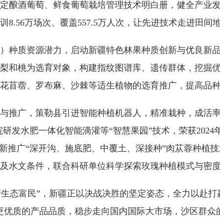
定酿酒葡萄、鲜食葡萄栽培管理技术明白册，健全产业发
8.56万场次、覆盖557.5万人次，让先进技术走进田间
）种质资源潜力，启动新疆特色林果种质创新与优良新
、梨和桃为选育对象，构建指纹图谱库、遗传群体，挖掘
紫花苜蓿、罗布麻、沙棘等适生植物的选育推广，提高品
与推广，策勒县引进智能种植机器人，精准栽种，成活率
院研发水肥一体化智能滴灌等“智慧果园”技术，荣获202
创新推广“深开沟、施底肥、中覆土、深接种”肉苁蓉种植
及水文条件，联合科研单位科学探索玫瑰种植模式与密
”到“生态富民”，新疆正以决战决胜的坚定姿态，全力以赴
更优质的产品品质，稳步走向国内国际大市场，沙区群众的