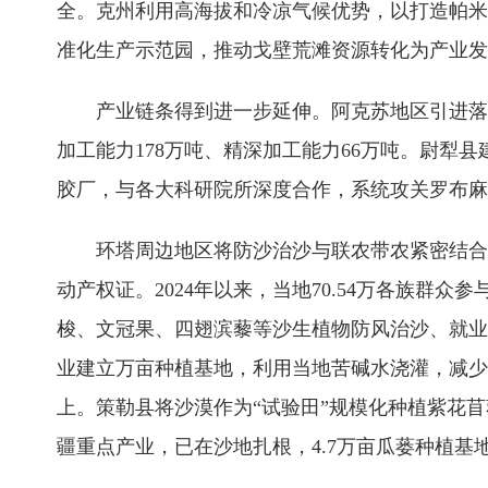
全。克州利用高海拔和冷凉气候优势，以打造帕米
准化生产示范园，推动戈壁荒滩资源转化为产业发
产业链条得到进一步延伸。阿克苏地区引进落
加工能力178万吨、精深加工能力66万吨。尉犁县
胶厂，与各大科研院所深度合作，系统攻关罗布麻脱
环塔周边地区将防沙治沙与联农带农紧密结合。
动产权证。2024年以来，当地70.54万各族群
梭、文冠果、四翅滨藜等沙生植物防风治沙、就业增
业建立万亩种植基地，利用当地苦碱水浇灌，减少病虫
上‌。策勒县将沙漠作为“试验田”规模化种植紫花
疆重点产业，已在沙地扎根，4.7万亩瓜蒌种植基地