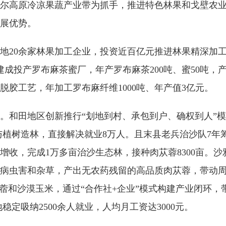
尔高原冷凉果蔬产业带为抓手，推进特色林果和戈壁农业
展优势。
地20余家林果加工企业，投资近百亿元推进林果精深加工
建成投产罗布麻茶蜜厂，年产罗布麻茶200吨、蜜50吨，产
胶工艺，年加工罗布麻纤维1000吨、年产值3亿元。
和田地区创新推行“划地到村、承包到户、确权到人”模式，将
众参与植树造林，直接解决就业8万人。且末县老兵治沙队7年
收，完成1万多亩治沙生态林，接种肉苁蓉8300亩。‌沙
害和杂草，产出无农药残留的高品质肉苁蓉‌，带动周边‌5
苜蓿和沙漠玉米，通过“合作社+企业”模式构建产业闭环
稳定吸纳2500余人就业，人均月工资达3000元。