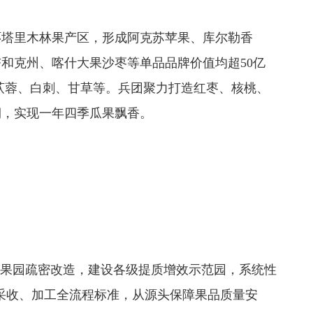
环塔里木林果产区，形成阿克苏苹果、库尔勒香
和克州、喀什大果沙枣等单品品牌价值均超50亿
肉苁蓉、白刺、甘草等。兵团聚力打造红枣、核桃、
期，实现一年四季瓜果飘香。
产果园疏密改造，建设各级提质增效示范园，系统性
、采收、加工全流程标准，从源头保障果品质量安