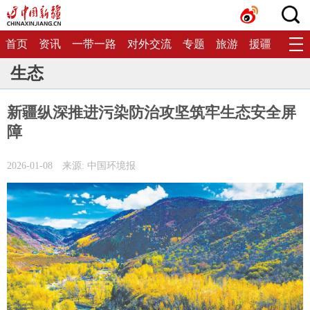
首页
资讯
一带一路
对外交流
专题
旅游
援疆
生态
生态
新疆纵深推进污染防治攻坚筑牢生态安全屏
障
2026-01-08
来源: 中国环境报