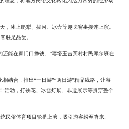
的理念，将地方民俗文化转化为活力四射的经济动
天，冰上爬犁、拔河、冰壶等趣味赛事接连上演。
游客驻足品尝。
还能在家门口挣钱。”喀塔玉吉买村村民库尔班在
结合，推出“一日游”“两日游”精品线路，让游
年”活动，打铁花、冰雪灯展、非遗展示等贯穿整个
统民俗体育项目轮番上演，吸引游客纷至沓来。