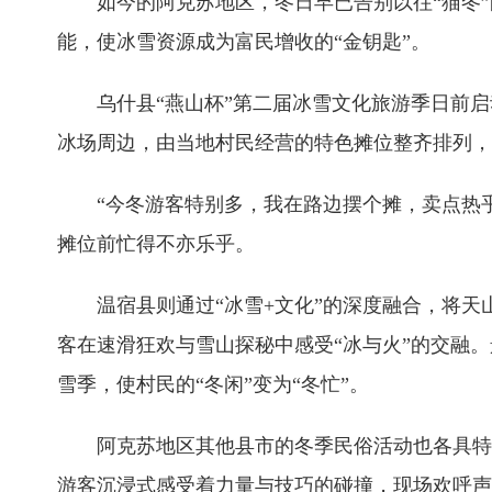
如今的阿克苏地区，冬日早已告别以往“猫冬”的
能，使冰雪资源成为富民增收的“金钥匙”。
乌什县“燕山杯”第二届冰雪文化旅游季日前启
冰场周边，由当地村民经营的特色摊位整齐排列，
“今冬游客特别多，我在路边摆个摊，卖点热乎
摊位前忙得不亦乐乎。
温宿县则通过“冰雪+文化”的深度融合，将天山
客在速滑狂欢与雪山探秘中感受“冰与火”的交融
雪季，使村民的“冬闲”变为“冬忙”。
阿克苏地区其他县市的冬季民俗活动也各具特色
游客沉浸式感受着力量与技巧的碰撞，现场欢呼声