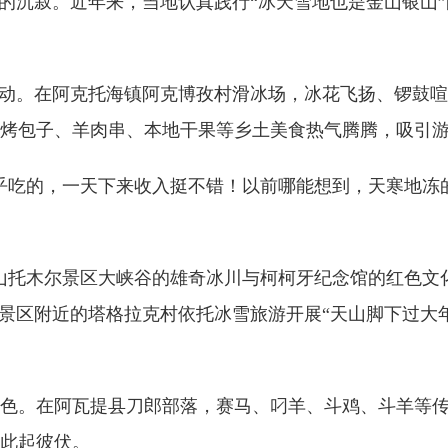
沉寂。近年来，当地认真践行“冰天雪地也是金山银山”
动。在阿克托海镇阿克博孜村滑冰场，冰花飞扬、锣鼓喧
烤包子、羊肉串、本地干果等乡土美食热气腾腾，吸引
吃的，一天下来收入挺不错！以前哪能想到，天寒地冻的
托木尔景区大峡谷的雄奇冰川与柯柯牙纪念馆的红色文化相
。景区附近的塔格拉克村依托冰雪旅游开展“天山脚下过大
。在阿瓦提县刀郎部落，赛马、叼羊、斗鸡、斗羊等传
此起彼伏。