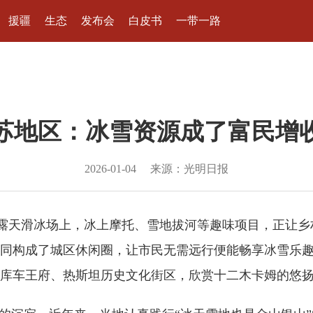
援疆
生态
发布会
白皮书
一带一路
苏地区：冰雪资源成了富民增收
2026-01-04
来源：光明日报
的露天滑冰场上，冰上摩托、雪地拔河等趣味项目，正让
同构成了城区休闲圈，让市民无需远行便能畅享冰雪乐
库车王府、热斯坦历史文化街区，欣赏十二木卡姆的悠