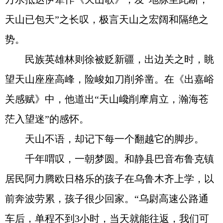
天山已包天”之长叹，极言天山之宏阔和隔绝之
势。
民族英雄林则徐被贬新疆，出边关之时，眺
望天山座座高峰，险峻如刀削斧凿。在《出嘉峪
关感赋》中，他道出“天山巉削摩肩立，瀚海苍
茫入望迷”的感怀。
天山不语，却记下每一个翻越它的脚步。
千年喟叹，一朝梦圆。和静县巴音布鲁克镇
居民阿力腾欧日格乐的孩子在乌鲁木齐上学，以
前奔波劳累，孩子很少回家。“乌尉高速公路通
车后，单程不到3小时，当天就能往返，我们可