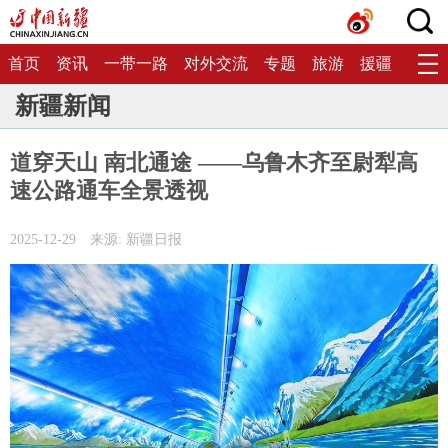
首页
资讯
一带一路
对外交流
专题
旅游
援疆
生态
新疆新闻
道穿天山 南北通途 ——乌鲁木齐至尉犁高
速公路通车全景透视
2025-12-29
来源: 新疆日报