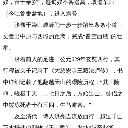
奴，留十余岁”，趁匈奴不备逃离，取道车师
（今吐鲁番盆地），进入焉耆。
张骞于崇山峻岭间一步一步踏出条条小道，
丈量出中原与西域的距离，完成“凿空西域”的壮
举。
沿着前人的足迹，公元629年玄奘西行，其
行程被弟子记录于《大慈恩寺三藏法师传》，书
中详细记载了他翻越天山的艰险历程：“其山险
峭，峻极于天……七日之后，方始出山。徒侣之
中馁冻死者十有三四，牛马逾甚。”
及至清代，诗人洪亮吉流放西行，越过千山
万水抵达伊犁作《天山歌》，发“地脉至此断，