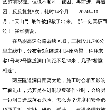
艺超前挖掘。但也不顺利，被困、再前进、再被
困，反反复复5次，耗时14个月……2024年10
月，“天山号”最终被解救了出来。“那一刻喜极而
泣！”崔华新说。
在乌尉高速公路后峡区域，三标段11.746公
里主线中，分布着5座隧道和14座桥梁，科拜来
客1号与2号隧道洞口间距不足30米，几乎“桥隧
相连”。
两座隧道洞口距离太近，施工时会相互影响
车辆进出，尤其是在进洞段爆破作业时，会给另
一边洞口造成落石危险。怎么办？进度和安全必
须两手抓，实勘、研究、试验……建设者调整施