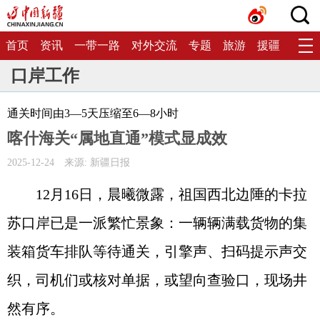
首页
资讯
一带一路
对外交流
专题
旅游
援疆
生态
口岸工作
通关时间由3—5天压缩至6—8小时
喀什海关“属地直通”模式显成效
2025-12-24
来源: 新疆日报
12月16日，晨曦微露，祖国西北边陲的卡拉
苏口岸已是一派繁忙景象：一辆辆满载货物的集
装箱货车排队等待通关，引擎声、扫码提示声交
织，司机们或核对单据，或望向查验口，现场井
然有序。