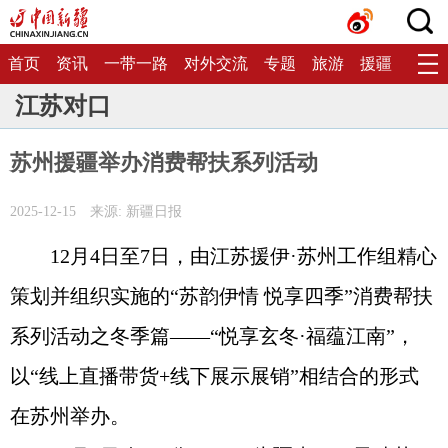
首页
资讯
一带一路
对外交流
专题
旅游
援疆
生态
江苏对口
苏州援疆举办消费帮扶系列活动
2025-12-15
来源: 新疆日报
12月4日至7日，由江苏援伊·苏州工作组精心
策划并组织实施的“苏韵伊情 悦享四季”消费帮扶
系列活动之冬季篇——“悦享玄冬·福蕴江南”，
以“线上直播带货+线下展示展销”相结合的形式
在苏州举办。