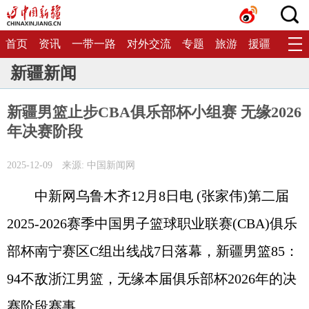
首页
资讯
一带一路
对外交流
专题
旅游
援疆
生态
新疆新闻
新疆男篮止步CBA俱乐部杯小组赛 无缘2026
年决赛阶段
2025-12-09
来源: 中国新闻网
中新网乌鲁木齐12月8日电 (张家伟)第二届
2025-2026赛季中国男子篮球职业联赛(CBA)俱乐
部杯南宁赛区C组出线战7日落幕，新疆男篮85：
94不敌浙江男篮，无缘本届俱乐部杯2026年的决
赛阶段赛事。