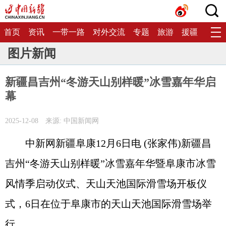
首页
资讯
一带一路
对外交流
专题
旅游
援疆
生态
图片新闻
新疆昌吉州“冬游天山别样暖”冰雪嘉年华启
幕
2025-12-08
来源: 中国新闻网
中新网新疆阜康12月6日电 (张家伟)新疆昌
吉州“冬游天山别样暖”冰雪嘉年华暨阜康市冰雪
风情季启动仪式、天山天池国际滑雪场开板仪
式，6日在位于阜康市的天山天池国际滑雪场举
行。