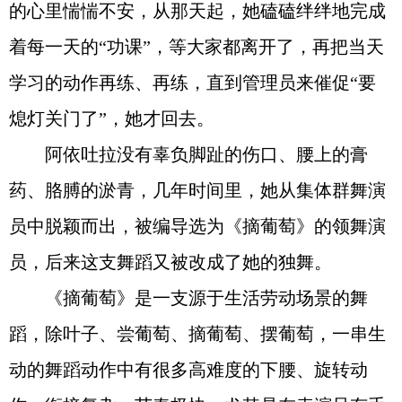
的心里惴惴不安，从那天起，她磕磕绊绊地完成
着每一天的“功课”，等大家都离开了，再把当天
学习的动作再练、再练，直到管理员来催促“要
熄灯关门了”，她才回去。
阿依吐拉没有辜负脚趾的伤口、腰上的膏
药、胳膊的淤青，几年时间里，她从集体群舞演
员中脱颖而出，被编导选为《摘葡萄》的领舞演
员，后来这支舞蹈又被改成了她的独舞。
《摘葡萄》是一支源于生活劳动场景的舞
蹈，除叶子、尝葡萄、摘葡萄、摆葡萄，一串生
动的舞蹈动作中有很多高难度的下腰、旋转动