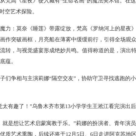
从梵高《星夜》驶入藏有“生命名画”的魔法美术馆。在这
跨时空艺术探险。
魔力：莫奈《睡莲》带露绽放，梵高《罗纳河上的星夜》
画作突破画框，月亮船在薄雾中缓缓前行，引得全场观
流转，与视觉盛宴形成绝妙共鸣。值得称道的是，演出
底蕴。
子们争相与主演莉娜“隔空交友”，协助守卫寻找逃跑的小
觉太有趣了！”乌鲁木齐市第13小学学生王淞江看完演出
，就是想让艺术启蒙寓教于乐。”莉娜的扮演者、青年演
优质艺术熏陶，后续还将于12月5日、6日走进阿克苏地