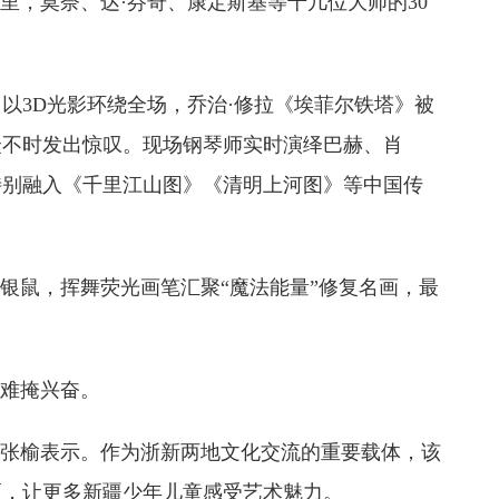
里，莫奈、达·芬奇、康定斯基等十几位大师的30
以3D光影环绕全场，乔治·修拉《埃菲尔铁塔》被
众不时发出惊叹。现场钢琴师实时演绎巴赫、肖
特别融入《千里江山图》《清明上河图》等中国传
银鼠，挥舞荧光画笔汇聚“魔法能量”修复名画，最
后难掩兴奋。
员张榆表示。作为浙新两地文化交流的重要载体，该
区，让更多新疆少年儿童感受艺术魅力。