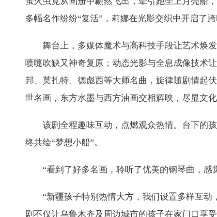
萤火虫竟从画册中翩然飞出，牵引她坐上月亮船，
多幅名作纷纷“复活”，莉娜在光影交织中开启了
舞台上，多媒体魔术与高科技手段让艺术焕发
喷嚏吹缺又神奇复原；动态光影与全息成像技术让
邦、莫扎特、德彪西等大师名曲，旋律随剧情起伏
世名画，东方水墨与西方油画交相辉映，尽显文化
该剧全程趣味互动，点燃观众热情。台下的孩
终共绘“梦想小船”。
“看到了好多名画，聆听了优美的钢琴曲，感
“新疆孩子特别热情大方，我们设置多样互动
剧不仅让乌鲁木齐及周边城市的孩子在家门口享受