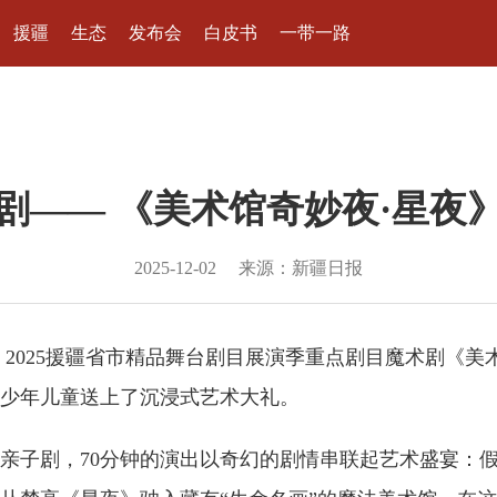
援疆
生态
发布会
白皮书
一带一路
剧—— 《美术馆奇妙夜·星夜
2025-12-02
来源：新疆日报
日，2025援疆省市精品舞台剧目展演季重点剧目魔术剧《
少年儿童送上了沉浸式艺术大礼。
亲子剧，70分钟的演出以奇幻的剧情串联起艺术盛宴：