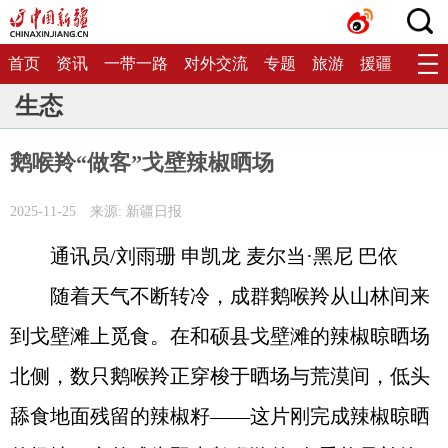
首页
资讯
一带一路
对外交流
专题
旅游
援疆
生态
生态
鹅喉羚“做客”戈壁辣椒晒场
2025-11-25
来源: 新疆日报
通讯员/刘雨珊 申凯龙 麦尔当·黑尼 巴依
随着天气不断转冷，成群鹅喉羚从山林间来
到戈壁滩上觅食。在和硕县戈壁滩的辣椒晾晒场
北侧，数只鹅喉羚正穿梭于晒场与荒漠间，低头
舔食地面残留的辣椒籽——这片刚完成辣椒晾晒