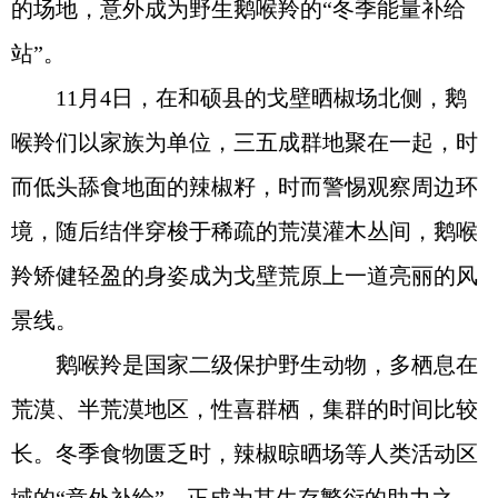
的场地，意外成为野生鹅喉羚的“冬季能量补给
站”。
11月4日，在和硕县的戈壁晒椒场北侧，鹅
喉羚们以家族为单位，三五成群地聚在一起，时
而低头舔食地面的辣椒籽，时而警惕观察周边环
境，随后结伴穿梭于稀疏的荒漠灌木丛间，鹅喉
羚矫健轻盈的身姿成为戈壁荒原上一道亮丽的风
景线。
鹅喉羚是国家二级保护野生动物，多栖息在
荒漠、半荒漠地区，性喜群栖，集群的时间比较
长。冬季食物匮乏时，辣椒晾晒场等人类活动区