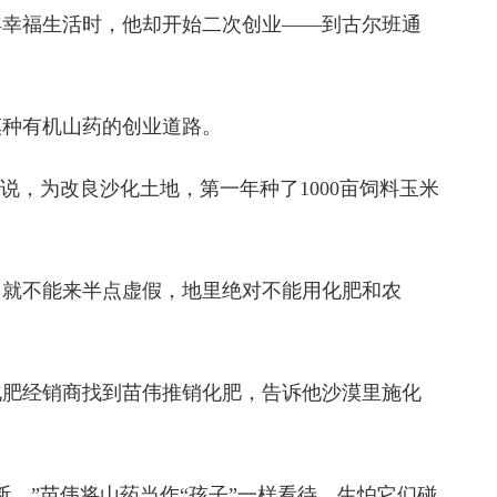
年幸福生活时，他却开始二次创业——到古尔班通
漠种有机山药的创业道路。
说，为改良沙化土地，第一年种了1000亩饲料玉米
，就不能来半点虚假，地里绝对不能用化肥和农
化肥经销商找到苗伟推销化肥，告诉他沙漠里施化
。”苗伟将山药当作“孩子”一样看待，生怕它们碰