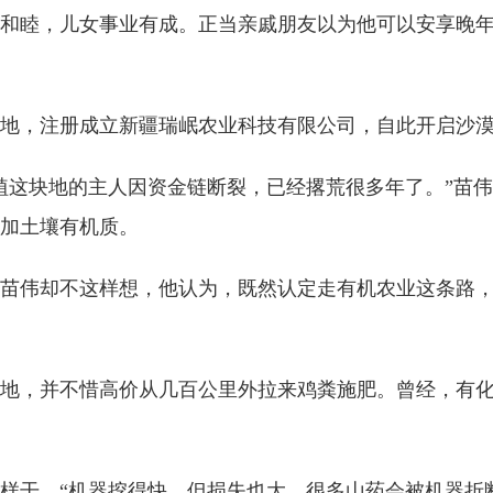
家庭和睦，儿女事业有成。正当亲戚朋友以为他可以安享晚
00亩地，注册成立新疆瑞岷农业科技有限公司，自此开启沙
植这块地的主人因资金链断裂，已经撂荒很多年了。”苗伟
加土壤有机质。
苗伟却不这样想，他认为，既然认定走有机农业这条路
地，并不惜高价从几百公里外拉来鸡粪施肥。曾经，有
样干。“机器挖得快，但损失也大，很多山药会被机器折断