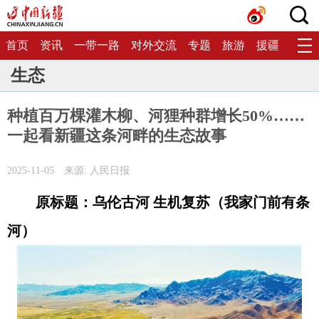
首页
资讯
一带一路
对外交流
专题
旅游
援疆
生态
生态
种植百万棵灌木柳、河狸种群增长50%……
一起看新疆这条河畔的生态故事
2025-11-05
来源: 人民日报
原标题：乌伦古河 生机复苏（我家门前有条
河）