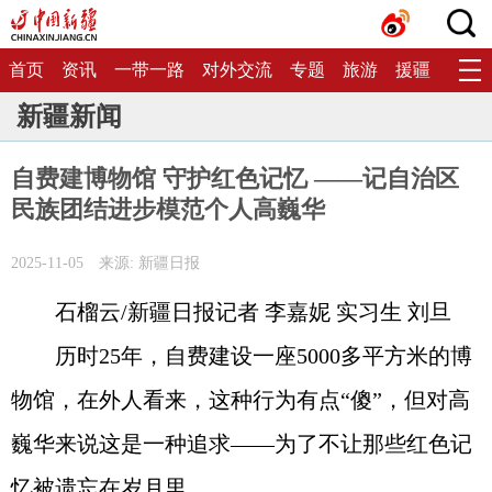
首页
资讯
一带一路
对外交流
专题
旅游
援疆
生态
新疆新闻
自费建博物馆 守护红色记忆 ——记自治区
民族团结进步模范个人高巍华
2025-11-05
来源: 新疆日报
石榴云/新疆日报记者 李嘉妮 实习生 刘旦
历时25年，自费建设一座5000多平方米的博
物馆，在外人看来，这种行为有点“傻”，但对高
巍华来说这是一种追求——为了不让那些红色记
忆被遗忘在岁月里。