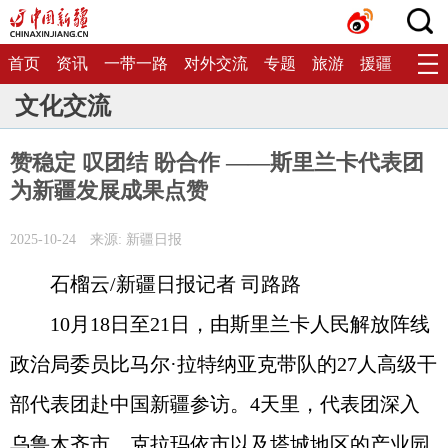
首页
资讯
一带一路
对外交流
专题
旅游
援疆
生态
文化交流
赞稳定 叹团结 盼合作 ——斯里兰卡代表团
为新疆发展成果点赞
2025-10-24
来源: 新疆日报
石榴云/新疆日报记者 司路路
10月18日至21日，由斯里兰卡人民解放阵线
政治局委员比马尔·拉特纳亚克带队的27人高级干
部代表团赴中国新疆参访。4天里，代表团深入
乌鲁木齐市、克拉玛依市以及塔城地区的产业园