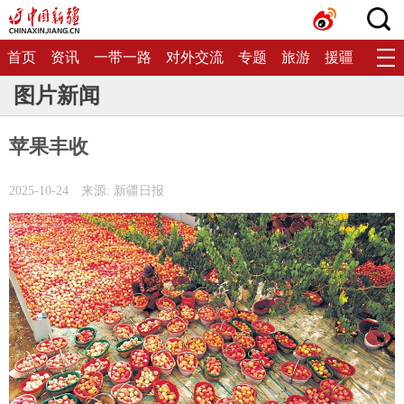
首页
资讯
一带一路
对外交流
专题
旅游
援疆
生态
图片新闻
苹果丰收
2025-10-24
来源: 新疆日报