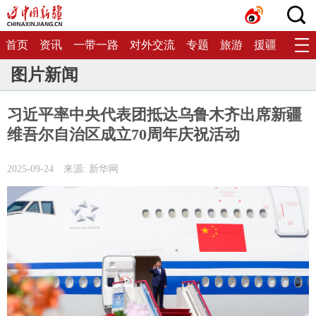
首页
资讯
一带一路
对外交流
专题
旅游
援疆
生态
图片新闻
习近平率中央代表团抵达乌鲁木齐出席新疆
维吾尔自治区成立70周年庆祝活动
2025-09-24
来源: 新华网