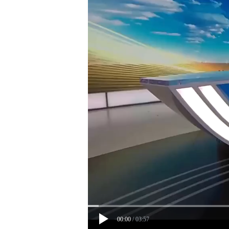
00:00
/
03:57