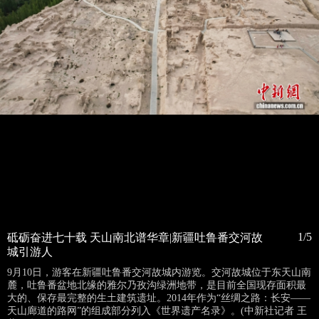
1/5
砥砺奋进七十载 天山南北谱华章|新疆吐鲁番交河故
城引游人
9月10日，游客在新疆吐鲁番交河故城内游览。交河故城位于东天山南
麓，吐鲁番盆地北缘的雅尔乃孜沟绿洲地带，是目前全国现存面积最
大的、保存最完整的生土建筑遗址。2014年作为“丝绸之路：长安——
天山廊道的路网”的组成部分列入《世界遗产名录》。(中新社记者 王