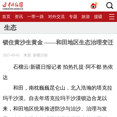
首页
资讯
一带一路
对外交流
专题
旅游
援疆
生态
生态
锁住黄沙生黄金 ——和田地区生态治理变迁
2025-09-01
来源: 新疆日报
石榴云/新疆日报记者 拍热扎提·阿不都 热依
达
和田，南枕巍巍昆仑山，北入浩瀚的塔克拉
玛干沙漠。自去年塔克拉玛干沙漠锁边合龙以
来，和田地区统筹推进防沙与治沙、治理与发