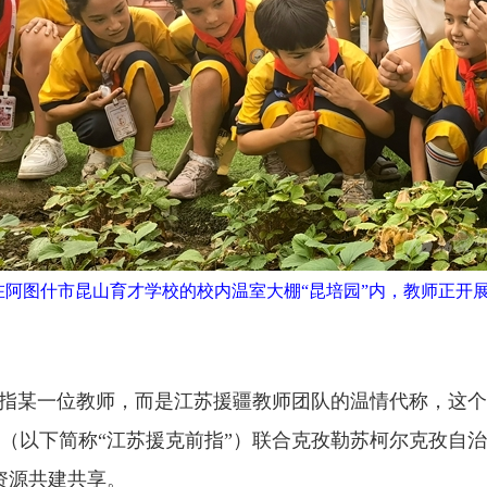
，在阿图什市昆山育才学校的校内温室大棚“昆培园”内，教师正开
特指某一位教师，而是江苏援疆教师团队的温情代称，这
部（以下简称“江苏援克前指”）联合克孜勒苏柯尔克孜自治
资源共建共享。