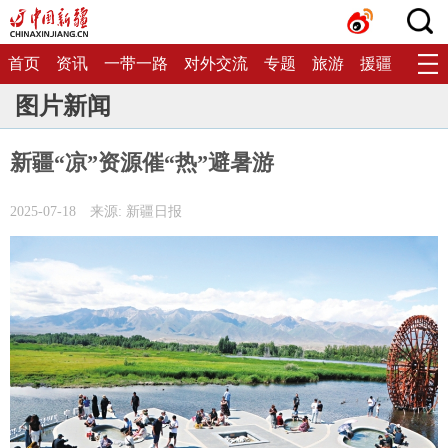
首页
资讯
一带一路
对外交流
专题
旅游
援疆
生态
图片新闻
新疆“凉”资源催“热”避暑游
2025-07-18
来源: 新疆日报