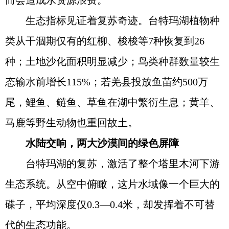
而会造成水资源浪费。
生态指标见证着复苏奇迹。台特玛湖植物种
类从干涸期仅有的红柳、梭梭等7种恢复到26
种；土地沙化面积明显减少；鸟类种群数量较生
态输水前增长115%；若羌县投放鱼苗约500万
尾，鲤鱼、鲢鱼、草鱼在湖中繁衍生息；黄羊、
马鹿等野生动物也重回故土。
水陆交响，两大沙漠间的绿色屏障
台特玛湖的复苏，激活了整个塔里木河下游
生态系统。从空中俯瞰，这片水域像一个巨大的
碟子，平均深度仅0.3—0.4米，却发挥着不可替
代的生态功能。