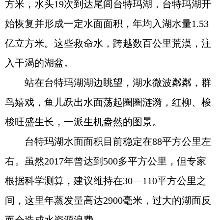
方米，水头19次到达尾闾台特玛湖，台特玛湖开
始恢复并形成一定水面面积，年均入湖水量1.53
亿立方米。这些救命水，跨越数百公里荒漠，注
入干渴的湖盆。
站在台特玛湖湖边眺望，湖水微波粼粼，群
鸟嬉戏，鱼儿跃出水面荡起圈圈涟漪，红柳、梭
梭旺盛生长，一派生机盎然的图景。
台特玛湖水面面积目前稳定在88平方公里左
右。虽然2017年曾达到500多平方公里，但专家
根据科学测算，建议维持在30—110平方公里之
间，这里年蒸发量高达2900毫米，过大的湖面反