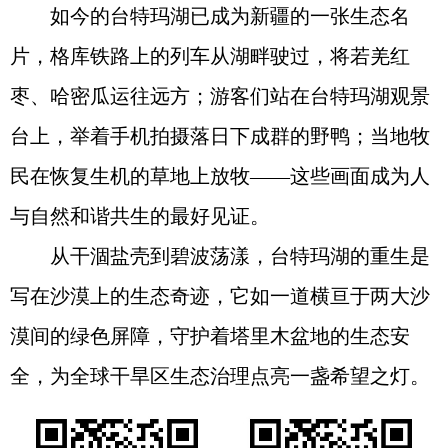
如今的台特玛湖已成为新疆的一张生态名
片，格库铁路上的列车从湖畔驶过，将若羌红
枣、哈密瓜运往远方；游客们站在台特玛湖观景
台上，举着手机拍摄落日下成群的野鸭；当地牧
民在恢复生机的草地上放牧——这些画面成为人
与自然和谐共生的最好见证。
从干涸盐壳到碧波荡漾，台特玛湖的重生是
写在沙漠上的生态奇迹，它如一道横亘于两大沙
漠间的绿色屏障，守护着塔里木盆地的生态安
全，为全球干旱区生态治理点亮一盏希望之灯。