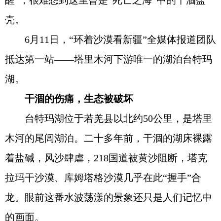
醒”，很难想到这里曾是“死亡之海”中的干涸盐
壳。
6月11日，“环着沙漠看新疆”全媒体报道团队
抵达第一站——塔里木河下游唯一的湖泊台特玛
湖。
干涸的伤痛，生态被破坏
台特玛湖位于若羌县以北约50公里，是塔里
木河的尾闾湖泊。二十多年前，干涸的湖床裸露
着盐碱，风沙肆虐，218国道被黄沙阻断，塔克
拉玛干沙漠、库姆塔格沙漠几乎在此“握手”合
龙。眼前这番水波荡漾的景象还只是人们记忆中
的画面。