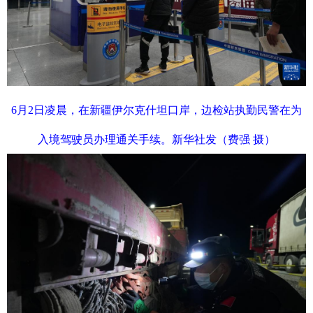
6月2日凌晨，在新疆伊尔克什坦口岸，边检站执勤民警在为
入境驾驶员办理通关手续。新华社发（费强 摄）