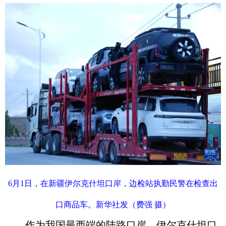
6月1日，在新疆伊尔克什坦口岸，边检站执勤民警在检查出
口商品车。新华社发（费强 摄）
作为我国最西端的陆路口岸，伊尔克什坦口