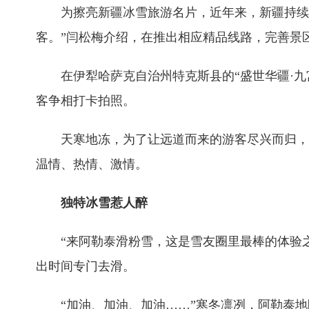
为擦亮新疆冰雪旅游名片，近年来，新疆持续提升
客。”闫松梅介绍，在推出相应精品线路，完善景
在伊犁哈萨克自治州特克斯县的“盛世华疆·九
客争相打卡拍照。
天寒地冻，为了让远道而来的游客尽兴而归，新
温情、热情、激情。
独特冰雪惹人醉
“来阿勒泰滑粉雪，这是雪友圈里最棒的体验之
出时间专门去滑。
“加油、加油、加油……”寒冬凛冽，阿勒泰地