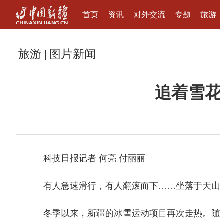
首页
资讯
对外交流
专题
旅游
旅游
|
图片新闻
追着雪
科技日报记者 何亮 付丽丽
有人急速滑行，有人翻滚而下……坐落于天山山
冬季以来，新疆的冰雪运动项目再次走热。随“