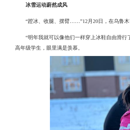
冰雪运动蔚然成风
“蹬冰、收腿、摆臂……”12月20日，在乌鲁
“明年我就可以像他们一样穿上冰鞋自由滑行了
高年级学生，眼里满是羡慕。