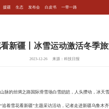
援疆
生态
发布会
白皮书
一带一路
花看新疆丨冰雪运动激活冬季旅
2023-12-26
来源：科技日报
脉的丝绸之路国际滑雪场白雪皑皑，人头攒动，冰天雪
追着雪花看新疆”主题采访活动，记者走进新疆乌鲁木齐