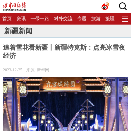
首页
资讯
一带一路
对外交流
专题
旅游
援疆
生态
新疆新闻
追着雪花看新疆丨新疆特克斯：点亮冰雪夜
经济
2023-12-25
来源: 新华网