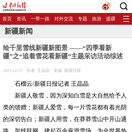
首页
资讯
一带一路
对外交流
专题
旅游
援疆
生态
新疆新闻
绘千里雪线新疆新图景 ——“四季看新
疆”之“追着雪花看新疆”主题采访活动综述
2023-12-25
作者: 王晶晶
来源: 新疆日报
石榴云/新疆日报记者 王晶晶
新疆人敬雪，因为深知白雪是大自然给予人
类的馈赠；新疆人爱雪，每一片雪花都有着光阴
的深切告白；新疆人用雪，在莽莽雪山中开山通
路、架线联网，建起百余座滑雪场，为全世界热