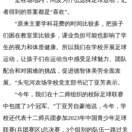
走在场地内，问及为什么选择足球运动，记
者得到的答案都是“喜欢”。
“原来主要学科花费的时间比较多，把孩子
们困在教室里比较多，课业负担可能也影响了学
生的视力和体质健康。所以我们在学校开展足球
运动，让孩子们在运动当中感受足球魅力、团队
配合和对困难的挑战，促进德智体美劳全面发
展。”头屯河农场学校党支部书记丁亚芳表示。
“今年，我们在十二师组织的校际足球联赛
中包揽了3个冠军。”丁亚芳自豪地说，今年，学
校还代表十二师兵团参加2023年中国青少年足球
联赛(兵团赛区)总决赛，3个组别的队伍一路过关