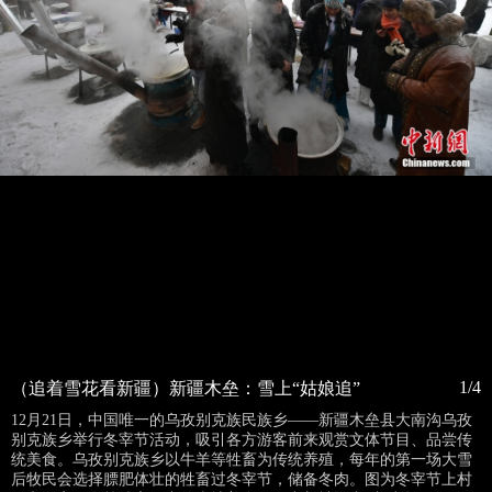
1/4
（追着雪花看新疆）新疆木垒：雪上“姑娘追”
12月21日，中国唯一的乌孜别克族民族乡——新疆木垒县大南沟乌孜
别克族乡举行冬宰节活动，吸引各方游客前来观赏文体节目、品尝传
统美食。乌孜别克族乡以牛羊等牲畜为传统养殖，每年的第一场大雪
后牧民会选择膘肥体壮的牲畜过冬宰节，储备冬肉。图为冬宰节上村