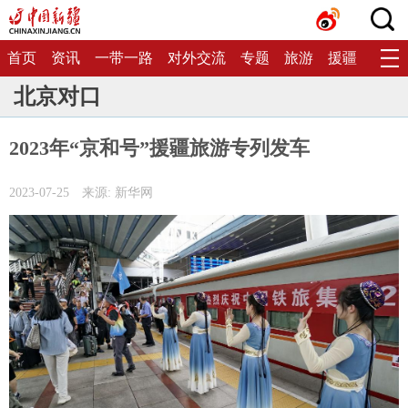
首页
资讯
一带一路
对外交流
专题
旅游
援疆
生态
北京对口
2023年“京和号”援疆旅游专列发车
2023-07-25
来源: 新华网