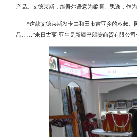
产品。艾德莱斯，维吾尔语意为柔顺、飘逸，作为
“这款艾德莱斯发卡由和田市吉亚乡的叔叔、阿
品……”米日古丽·亚生是新疆巴郎赞商贸有限公