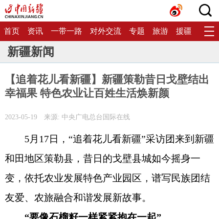
首页
资讯
一带一路
对外交流
专题
旅游
援疆
生态
新疆新闻
【追着花儿看新疆】新疆策勒昔日戈壁结出
幸福果 特色农业让百姓生活焕新颜
2023-05-19
来源: 中央广电总台国际在线
5月17日，“追着花儿看新疆”采访团来到新疆
和田地区策勒县，昔日的戈壁县城如今摇身一
变，依托农业发展特色产业园区，谱写民族团结
友爱、农旅融合和谐发展新故事。
“要像石榴籽一样紧紧抱在一起”