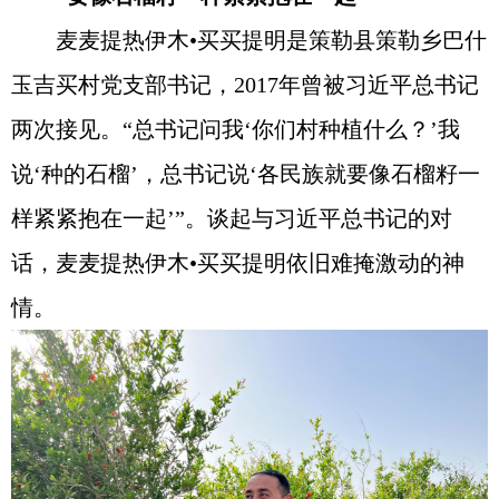
麦麦提热伊木•买买提明是策勒县策勒乡巴什
玉吉买村党支部书记，2017年曾被习近平总书记
两次接见。“总书记问我‘你们村种植什么？’我
说‘种的石榴’，总书记说‘各民族就要像石榴籽一
样紧紧抱在一起’”。谈起与习近平总书记的对
话，麦麦提热伊木•买买提明依旧难掩激动的神
情。